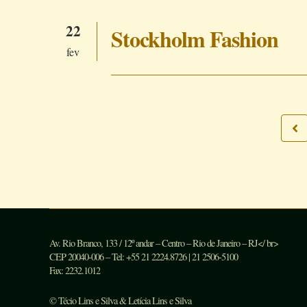
22
Stockholm Fashion
fev
Av. Rio Branco, 133 / 12º andar – Centro – Rio de Janeiro – RJ</ br>
CEP 20040-006 – Tel: +55 21 2224.8726 | 21 2506-5100
Fax: 2232.1012
© Técio Lins e Silva & Letícia Lins e Silva