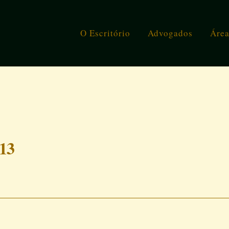
O Escritório
Advogados
Área
13