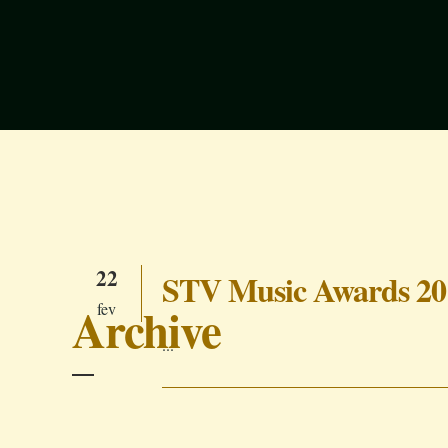
22
STV Music Awards 20
Archive
fev
...