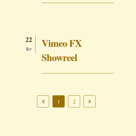
22
Vimeo FX
fev
Showreel
1
2