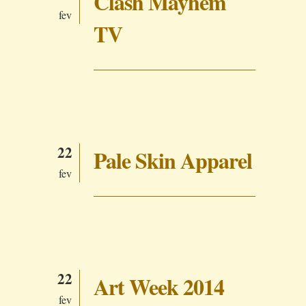
Clash Mayhem
fev
TV
22
Pale Skin Apparel
fev
22
Art Week 2014
fev