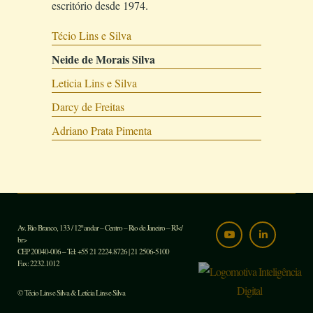
escritório desde 1974.
Técio Lins e Silva
Neide de Morais Silva
Leticia Lins e Silva
Darcy de Freitas
Adriano Prata Pimenta
Av. Rio Branco, 133 / 12º andar – Centro – Rio de Janeiro – RJ</
br>
CEP 20040-006 – Tel: +55 21 2224.8726 | 21 2506-5100
Fax: 2232.1012
© Técio Lins e Silva & Letícia Lins e Silva