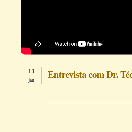
11
Entrevista com Dr. Té
jan
...