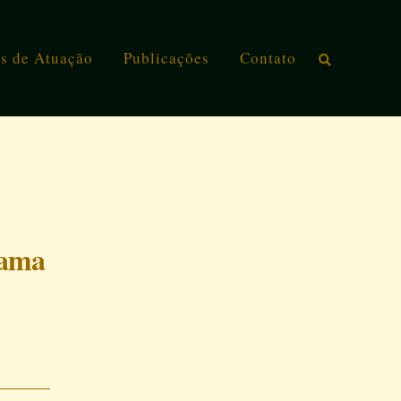
s de Atuação
Publicações
Contato
rama