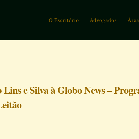
O Escritório
Advogados
Área
io Lins e Silva à Globo News – Prog
Leitão