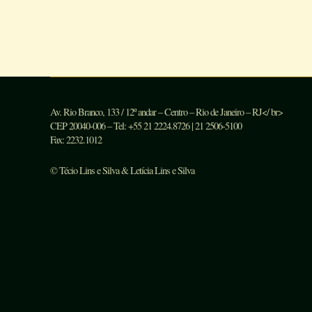
Av. Rio Branco, 133 / 12º andar – Centro – Rio de Janeiro – RJ</ br>
CEP 20040-006 – Tel: +55 21 2224.8726 | 21 2506-5100
Fax: 2232.1012
© Técio Lins e Silva & Letícia Lins e Silva