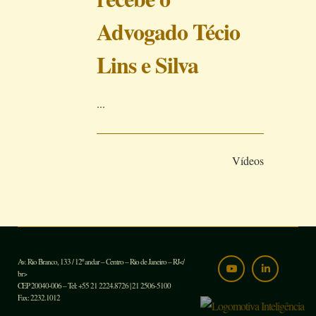
Advogado Técio
Lins e Silva
...
Vídeos
Av. Rio Branco, 133 / 12º andar – Centro – Rio de Janeiro – RJ</
br>
CEP 20040-006 – Tel: +55 21 2224.8726 | 21 2506-5100
Fax: 2232.1012