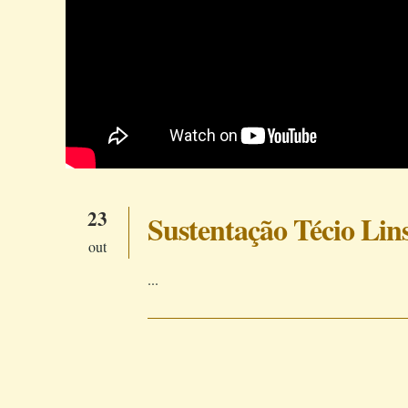
23
Sustentação Técio Lins
out
...