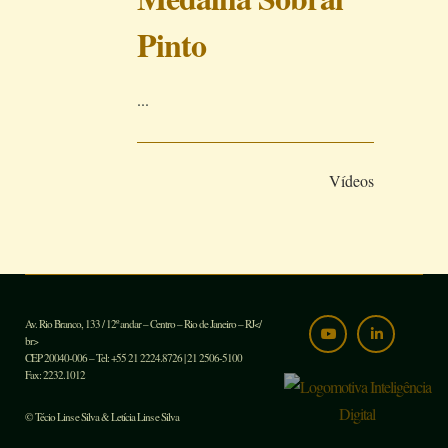
Pinto
...
Vídeos
Av. Rio Branco, 133 / 12º andar – Centro – Rio de Janeiro – RJ</
br>
CEP 20040-006 – Tel: +55 21 2224.8726 | 21 2506-5100
Fax: 2232.1012
© Técio Lins e Silva & Letícia Lins e Silva